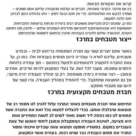
קראו את הנקודות הבאות:
בין אם מדובר בקרובי משפחה, חברים או קולגות מהעבודה עליהם אתם סומכים –
מומלץ לבקש את המלצותיהם. הרי אין חכם כבעל ניסיון – וזהו בהחלט הזמן לבדוק
זאת הלכה למעשה.
כמו כן, עסקים רבים מקדישים משאבים רבים ביצירת נוכחות ברשתות החברתיות.
המשמעות היא שבאפשרותכם להתרשם מהדפים העסקיים שלהם – ולהבין מהו ניסיונם
הקודם, ההכשרה שלהם ולהביט בעבודות שיצרו בהתאם לתמונות שהתפרסמו.
ייצור מטבחים במרכז
כאשר אתם יוצרים קשר עם חברה המתמחה בריהוט לבית – ובפרט
מטבחים, עליכם לוודא כי עובדיה הינם מנוסים בעבודות אלו. כמו כן, על
צוות החברה להקשיב לרצונותיכם ולפעול בהתאם – תוך עמידה בלוחות
הזמנים שסוכמו. מעבר לכל זאת, על בעלי המקצוע להיות אדיבים, אמינים
וכמובן – רצוי שתהיה כימיה משותפת. רק כך תהליך העבודה יהיה מיטבי,
וכך גם התוצאה שתתקבל. כדי להתחיל בתהליך העבודה, צרו קשר עוד
היום עם מטבחי מוסקט.
חברת מטבחים מקצועית במרכז
החיפוש אחר חברת מטבחים באזור המרכז עלול להניב לנו מספר רב של
תוצאות שיבלבלו אותנו. בכדי להצליח למצוא בכל זאת את החברה אשר
תתאים לנו כמו כפפה ליד חשוב מאוד לשים לב לטווח המחירים אותו
היא מציעה, לאיכות העבודה המתקבלת וכמובן ליחסי האנוש של צוות
העובדים במקום. בסטודיו מוסקט תמצאו צוות עובדים איכותי ומסור
המכיר את תחום העבודה כבר שנים רבות. בעזרת אנשי המקצוע