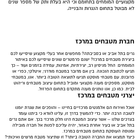
מקצועיים המומחים בתחומם וכי היא בעלת ותק של מספר שנים
לא מבוטל בתחום הנגרות והבנייה.
חברת מטבחים במרכז
גרים בתל אביב או בסביבתה? מחפשים אחר בעלי מקצוע שיסייעו לכם
ביצירת מטבחים במרכז? ישנם פרמטרים שונים שיסייעו לכם באיתור
המומחים: החל מניסיון רב, יצירתיות, אמינות, עמידה בזמנים ועוד – כך
תגיעו לכתובת הנכונה. בין אם מדובר במטבח מודרני, איטלקי, כפרי או
פרובנס, עם מטבחי מוסקט תגיעו לתוצאה הטובה ביותר. אנו, במטבחי
מוסקט, מספקים מענה מקצועי ומוביל בתחום עיצוב מטבחים וריהוט
לבית. כמו כן, אנו נותנים מענה מתקדם בתחום הפרזול.
יצרני מטבחים במרכז
אוכל ואירוח הם אלמנטים מרכזיים בחיינו – והופכים את שגרת יומנו
לטובה הרבה יותר. כדי להמשיך בדרך זו, עלינו לוודא כי ביתנו עומד
בצרכים שלנו – אשר עיצוב המטבח הינו חלק מרכזי בכך. אם אתם גרים
בתל אביב או בעיר אחרת באזור, יהיה עליכם לפנות אל חברה מובילה
ומנוסה העוסקת בתחום מטבחים במרכז.
כיצד תמצאו את החברה הטובה ביותר? זו שתיצור מטבח מרשים ואיכותי?