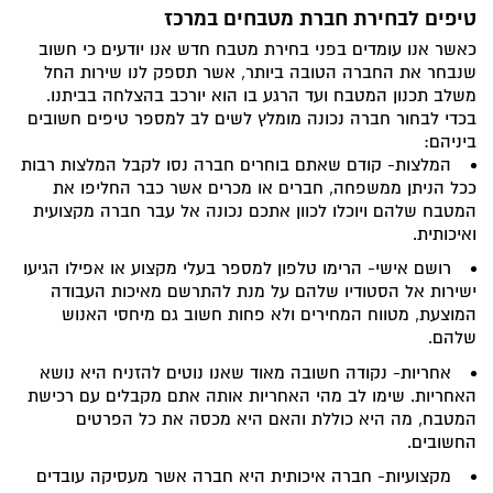
טיפים לבחירת חברת מטבחים במרכז
כאשר אנו עומדים בפני בחירת מטבח חדש אנו יודעים כי חשוב
שנבחר את החברה הטובה ביותר, אשר תספק לנו שירות החל
משלב תכנון המטבח ועד הרגע בו הוא יורכב בהצלחה בביתנו.
בכדי לבחור חברה נכונה מומלץ לשים לב למספר טיפים חשובים
ביניהם:
המלצות- קודם שאתם בוחרים חברה נסו לקבל המלצות רבות
ככל הניתן ממשפחה, חברים או מכרים אשר כבר החליפו את
המטבח שלהם ויוכלו לכוון אתכם נכונה אל עבר חברה מקצועית
ואיכותית.
רושם אישי- הרימו טלפון למספר בעלי מקצוע או אפילו הגיעו
ישירות אל הסטודיו שלהם על מנת להתרשם מאיכות העבודה
המוצעת, מטווח המחירים ולא פחות חשוב גם מיחסי האנוש
שלהם.
אחריות- נקודה חשובה מאוד שאנו נוטים להזניח היא נושא
האחריות. שימו לב מהי האחריות אותה אתם מקבלים עם רכישת
המטבח, מה היא כוללת והאם היא מכסה את כל הפרטים
החשובים.
מקצועיות- חברה איכותית היא חברה אשר מעסיקה עובדים