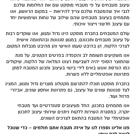
עיצוב מטבחים על פי מטבחי מוסקט שם את החלומות שלכם
לגבי איך שהמטבח שלכם צריך להיראות – במקום הראשון. אנו
מתמחים בעיצוב מטבחים שהם שילוב של נוחות ושימושיות יחד
עם עיצוב חדשני וייצור איכותי.
עולם המטבחים בחברת מוסקט הינו גדול ומגוון, אנו שוקדים רבות
על עיצוב מטבחים ותכנונם, במגוון סגנונות ובהתאמה אישית
לצרכי הלקוח, הן בהיבט טעמו האישי והן מהיבט מגבלות המקום.
אנו משקיעים תשומת לב והקפדה בפרטים הקטנים, על מנת
שהתוצר הסופי יהיה לשביעות רצונו המלאה של הלקוח, שיקולים
כמו הנדסת אנוש באים לידי ביטוי בעיצוב ותכנון המטבח למתן
פתרונות אופטימליים ללא פשרות.
בחברת מוסקט תוכלו להתרשם מקטלוג מוצרים גדול ומגוון, המציג
לצד סגנונות שונים של עיצוב, גם פתרונות אחסון שונים, אביזרי
פרזול ועוד.
אנו מתמחים בתכנון, החל מעיצובים סטנדרטיים ועד מטבחי
יוקרה, במסגרת השירות ללקוח ניתנים שירותי עיצוב לתכנון
אופטימלי של המטבח בהתאם לצרכים השונים.
פנו אלינו וספרו לנו על איזה מטבח אתם חולמים – כדי שנוכל
לעצב לכם אותו.